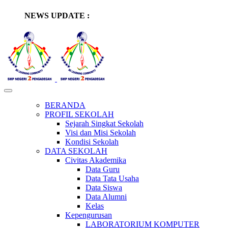
NEWS UPDATE :
SMP Negeri 2 Pengadegan Sukses Lak
Perjumsa SMP Negeri 2 Pengadegan Ta
SMP Negeri 2 Pengadegan Laksanakan K
SMP Negeri 2 Pengadegan Borong Presta
Upacara Peringatan Hari Kartini dan
BERANDA
PROFIL SEKOLAH
Sejarah Singkat Sekolah
Penuh Haru, SMPN 2 Pengadegan Gelar 
Visi dan Misi Sekolah
Kondisi Sekolah
Berlangsung Hangat, Halalbihalal SMP 
DATA SEKOLAH
Civitas Akademika
SMP Negeri 2 Pengadegan menerima kun
Data Guru
Data Tata Usaha
SMPN 2 Pengadegan Peringati Isra Mik
Data Siswa
Data Alumni
Pengurus OSIS Baru SMP Negeri 2 Peng
Kelas
Kepengurusan
LABORATORIUM KOMPUTER