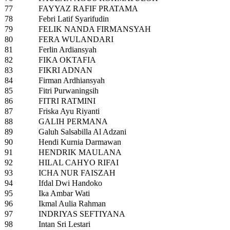
77
FAYYAZ RAFIF PRATAMA
78
Febri Latif Syarifudin
79
FELIK NANDA FIRMANSYAH
80
FERA WULANDARI
81
Ferlin Ardiansyah
82
FIKA OKTAFIA
83
FIKRI ADNAN
84
Firman Ardhiansyah
85
Fitri Purwaningsih
86
FITRI RATMINI
87
Friska Ayu Riyanti
88
GALIH PERMANA
89
Galuh Salsabilla Al Adzani
90
Hendi Kurnia Darmawan
91
HENDRIK MAULANA
92
HILAL CAHYO RIFAI
93
ICHA NUR FAISZAH
94
Ifdal Dwi Handoko
95
Ika Ambar Wati
96
Ikmal Aulia Rahman
97
INDRIYAS SEFTIYANA
98
Intan Sri Lestari