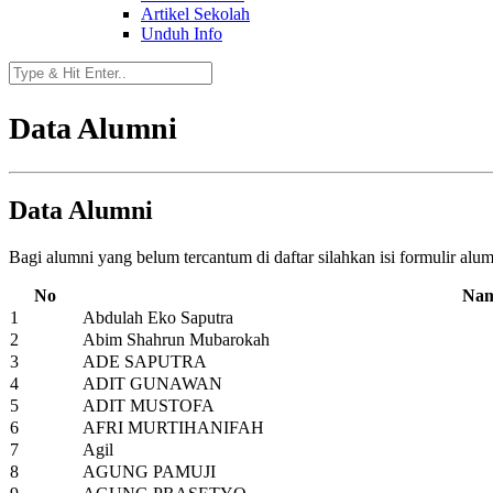
Artikel Sekolah
Unduh Info
Data Alumni
Data Alumni
Bagi alumni yang belum tercantum di daftar silahkan isi formulir alu
No
Na
1
Abdulah Eko Saputra
2
Abim Shahrun Mubarokah
3
ADE SAPUTRA
4
ADIT GUNAWAN
5
ADIT MUSTOFA
6
AFRI MURTIHANIFAH
7
Agil
8
AGUNG PAMUJI