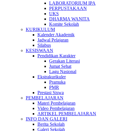
LABORATORIUM IPA
PERPUSTAKAAN
UKS
DHARMA WANITA
Komite Sekolah
KURIKULUM
Kalender Akademik
Jadwal Pelajaran
Silabus
KESISWAAN
Pendidikan Karakter
Gerakan Literasi
Jumat Sehat
Lagu Nasional
Ekstrakurikuler
Pramuka
PMR
Prestasi Siswa
PEMBELAJARAN
Materi Pembelajaran
Video Pembelajaran
ARTIKEL PEMBELAJARAN
INFO DAN GALERI
Berita Sekolah
Galeri Sekolah