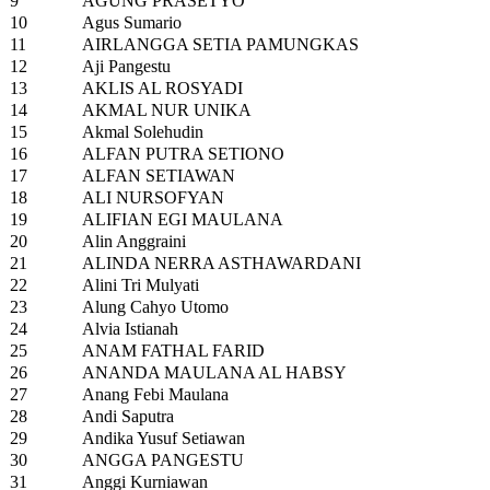
9
AGUNG PRASETYO
10
Agus Sumario
11
AIRLANGGA SETIA PAMUNGKAS
12
Aji Pangestu
13
AKLIS AL ROSYADI
14
AKMAL NUR UNIKA
15
Akmal Solehudin
16
ALFAN PUTRA SETIONO
17
ALFAN SETIAWAN
18
ALI NURSOFYAN
19
ALIFIAN EGI MAULANA
20
Alin Anggraini
21
ALINDA NERRA ASTHAWARDANI
22
Alini Tri Mulyati
23
Alung Cahyo Utomo
24
Alvia Istianah
25
ANAM FATHAL FARID
26
ANANDA MAULANA AL HABSY
27
Anang Febi Maulana
28
Andi Saputra
29
Andika Yusuf Setiawan
30
ANGGA PANGESTU
31
Anggi Kurniawan