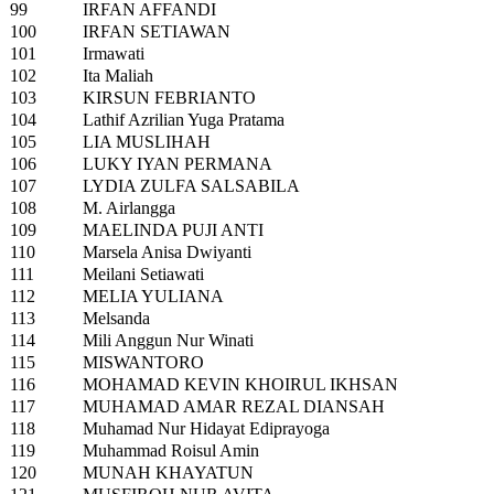
99
IRFAN AFFANDI
100
IRFAN SETIAWAN
101
Irmawati
102
Ita Maliah
103
KIRSUN FEBRIANTO
104
Lathif Azrilian Yuga Pratama
105
LIA MUSLIHAH
106
LUKY IYAN PERMANA
107
LYDIA ZULFA SALSABILA
108
M. Airlangga
109
MAELINDA PUJI ANTI
110
Marsela Anisa Dwiyanti
111
Meilani Setiawati
112
MELIA YULIANA
113
Melsanda
114
Mili Anggun Nur Winati
115
MISWANTORO
116
MOHAMAD KEVIN KHOIRUL IKHSAN
117
MUHAMAD AMAR REZAL DIANSAH
118
Muhamad Nur Hidayat Ediprayoga
119
Muhammad Roisul Amin
120
MUNAH KHAYATUN