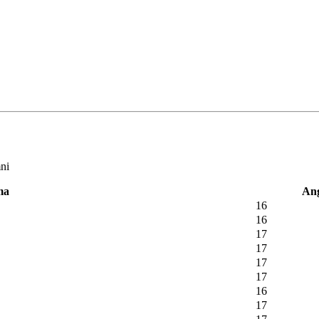
mni
KLIK DISINI
ma
An
16
16
17
17
17
17
16
17