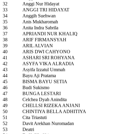
32
Anggi Nur Hidayat
33
ANGGI TRI HIDAYAT
34
Anggih Suehwan
35
Anis Mukharomah
36
Anita Indra Sabrila
37
APRIANDI NUR KHALIQ
38
ARIF FIRMANSYAH
39
ARIL ALVIAN
40
ARIS DWI CAHYONO
41
ASHARI SRI ROHYANA
42
ASYFA VIKA ALRADIA
43
Asyifa Izzatul Ummah
44
Bayu Aji Pratama
45
BISMA BAYU SETIA
46
Budi Sukismo
47
BUNGA LESTARI
48
Celchea Dyah Anindita
49
CHELLSI RIZEKA ANJANI
50
CHINTIYA BELLA ADHITIYA
51
Cita Triastuti
52
Davit Arekhan Nuromadan
53
Deatri