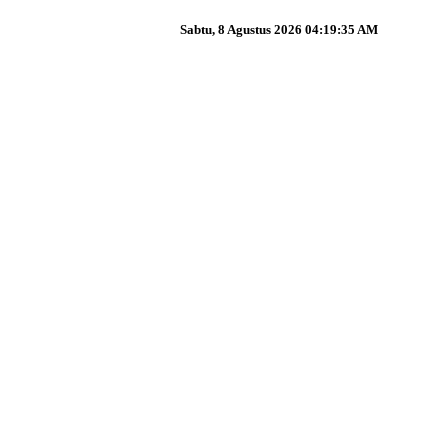
Sabtu, 8 Agustus 2026 04:19:36 AM
sanakan MPLS Ramah Tahun A...
hun 2026 Tanamkan Karakte...
egiatan Penguatan Perenc...
si, Raih Dua Juara 1 Ti...
 Lomba-Lomba Penuh Makna...
Perpisahan dengan Bapak ...
Negeri 2 Pengadegan Tah...
jungan Safari Dakwah dar...
raj 2026 dengan hikmat...
adegan Resmi Dilantik...