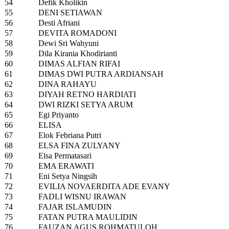
54
Defik Kholikin
55
DENI SETIAWAN
56
Desti Afriani
57
DEVITA ROMADONI
58
Dewi Sri Wahyuni
59
Dila Kirania Khodirianti
60
DIMAS ALFIAN RIFAI
61
DIMAS DWI PUTRA ARDIANSAH
62
DINA RAHAYU
63
DIYAH RETNO HARDIATI
64
DWI RIZKI SETYA ARUM
65
Egi Priyanto
66
ELISA
67
Elok Febriana Putri
68
ELSA FINA ZULYANY
69
Elsa Permatasari
70
EMA ERAWATI
71
Eni Setya Ningsih
72
EVILIA NOVAERDITA ADE EVANY
73
FADLI WISNU IRAWAN
74
FAJAR ISLAMUDIN
75
FATAN PUTRA MAULIDIN
76
FAUZAN AGUS ROHMATULOH