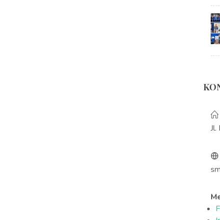
KO
Jl
sm
Me
F