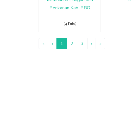
Perikanan Kab. PBG
(4 Foto)
«
‹
1
2
3
›
»