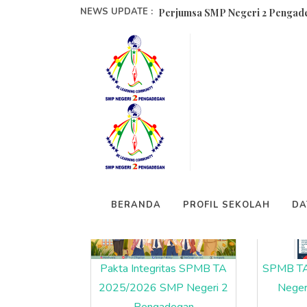
NEWS UPDATE :
Perjumsa SMP Negeri 2 Pengade
SMP Negeri 2 Pengadegan Laksa
SMP Negeri 2 Pengadegan Borong 
Upacara Peringatan Hari Karti
Penuh Haru, SMPN 2 Pengadegan
Galeri Sekolah
Berlangsung Hangat, Halalbihal
SMP Negeri 2 Pengadegan mener
BERANDA
PROFIL SEKOLAH
DA
SMPN 2 Pengadegan Peringati Is
Pengurus OSIS Baru SMP Negeri 
SMP Negeri 2 Pengadegan Suks
Pakta Integritas SPMB TA
SPMB T
2025/2026 SMP Negeri 2
Neger
Pengadegan