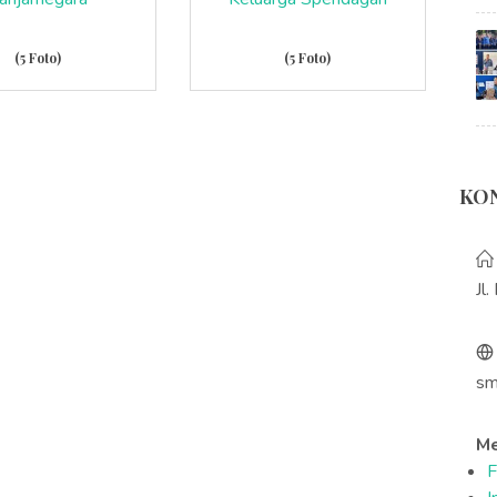
(5 Foto)
(5 Foto)
KO
Jl
sm
Me
F